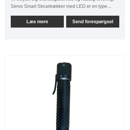
Servo Smart Skruetrækker med LED er en type
elektrisk skruetrækker, der inkorporerer smarte
funktioner og LED-belysning for at gøre skrue- og
Læs mere
Send forespørgsel
afskruningsopgaver mere effektive og brugervenlige.