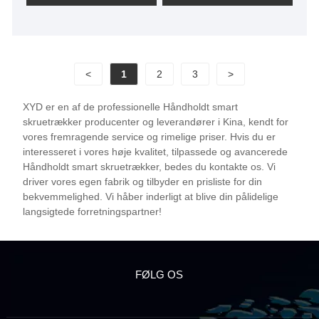
er forpligtet til at bruge banebrydende teknologi og
avancerede fremstillingsteknikker til at skabe smart
skruetrækker af højeste kaliber.
<
1
2
3
>
XYD er en af ​​de professionelle Håndholdt smart
skruetrækker producenter og leverandører i Kina, kendt for
vores fremragende service og rimelige priser. Hvis du er
interesseret i vores høje kvalitet, tilpassede og avancerede
Håndholdt smart skruetrækker, bedes du kontakte os. Vi
driver vores egen fabrik og tilbyder en prisliste for din
bekvemmelighed. Vi håber inderligt at blive din pålidelige
langsigtede forretningspartner!
FØLG OS