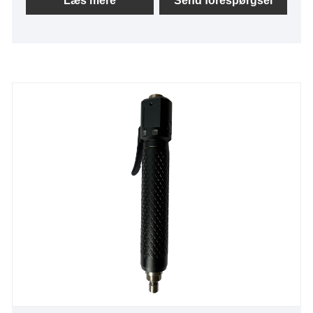
Læs mere
Send forespørgsel
med sit dygtige R&D-team.