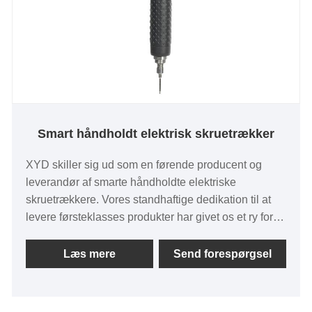
Smart håndholdt elektrisk skruetrækker
XYD skiller sig ud som en førende producent og
leverandør af smarte håndholdte elektriske
skruetrækkere. Vores standhaftige dedikation til at
levere førsteklasses produkter har givet os et ry for
overlegent håndværk og konkurrencedygtige priser.
Populariteten af ​​vores smarte elektriske
Læs mere
Send forespørgsel
skruetrækker strækker sig ud over Kina, hvilket gør
den til et efterspurgt valg på det globale marked.