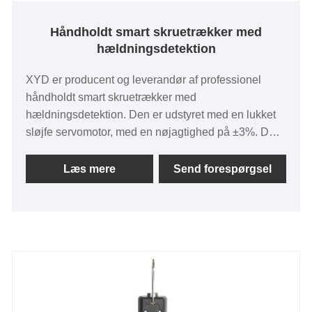
Håndholdt smart skruetrækker med
hældningsdetektion
XYD er producent og leverandør af professionel
håndholdt smart skruetrækker med
hældningsdetektion. Den er udstyret med en lukket
sløjfe servomotor, med en nøjagtighed på ±3%. Den
har et indbygget gyroskop, der kan overvåge
hældningsvinklen, momentet og
Læs mere
Send forespørgsel
rotationshastigheden i realtid. Det understøtter
dataupload. Aluminium-magnesiumlegeringshuset
er holdbart og har god varmeafledning. Den har
CE/UL-certificering. Minimumsordremængden er lav,
og leveringscyklussen er kort.