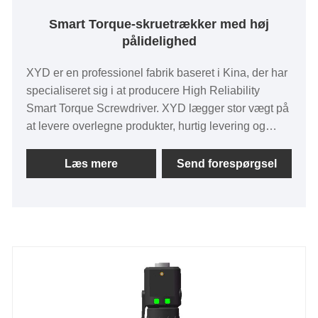
Smart Torque-skruetrækker med høj
pålidelighed
XYD er en professionel fabrik baseret i Kina, der har
specialiseret sig i at producere High Reliability
Smart Torque Screwdriver. XYD lægger stor vægt på
at levere overlegne produkter, hurtig levering og
fremragende kundeservice, hvilket har resulteret i et
formidabelt omdømme på det globale marked. Med
Læs mere
Send forespørgsel
sin enestående ekspertise inden for High Reliability
Smart Torque Screwdriver er XYD et fremragende og
pålideligt valg.