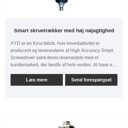
Smart skruetrækker med høj nøjagtighed
XYD er en Kina-fabrik, hvis hovedaktivitet er
producent og leverandører af High Accuracy Smart
Screwdriver samt deres reservedele med et
kundemarked, der består af hele verden. At have en
fleksibel organisation gør det muligt for XYD at
tilbyde et hurtigt og personligt svar for at tilfredsstille
Læs mere
Send forespørgsel
ethvert kundebehov, hvilket giver
kvalitetsteknologisk løsning.