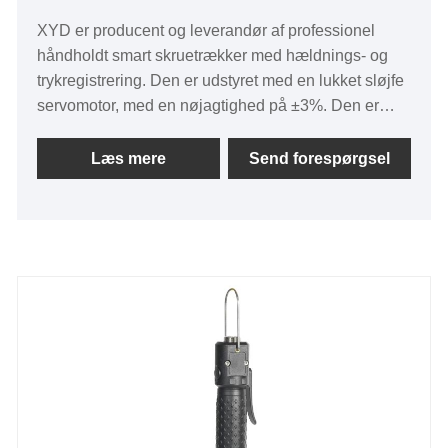
XYD er producent og leverandør af professionel
håndholdt smart skruetrækker med hældnings- og
trykregistrering. Den er udstyret med en lukket sløjfe
servomotor, med en nøjagtighed på ±3%. Den er
udstyret med et gyroskop og tryksensor, som kan
overvåge hældning, tryk, moment og rotationsvinkel i
Læs mere
Send forespørgsel
realtid. Aluminium-magnesiumlegeringshuset er
holdbart og har god varmeafledning. Den har
CE/UL-certificering. Minimumsordremængden er lav,
og leveringscyklussen er kort.