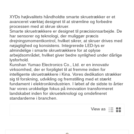
XYDs højkvalitets håndholdte smarte skruetrækker er et
avanceret værktøj designet til at strømline og forbedre
processen med at skrue skruer.
Smarte skruetrækkere er designet til præcisionsarbejde. De
har sensorer og teknologi, der muliggør præcis
drejningsmomentkontrol, hvilket sikrer, at skruer drives med
nøjagtighed og konsistens. Integrerede LED-lys er
almindelige i smarte skruetrækkere for at oplyse
arbejdsområdet, hvilket giver bedre synlighed under dårlige
lysforhold.
Kunshan Yumao Electronics Co., Ltd. er en innovativ
virksomhed, der er forpligtet til at fremme inden for
intelligente skruetrækkere i Kina. Vores dedikation strækker
sig til forskning, udvikling og fremstilling med et stærkt
fundament i elektronikindustrien. I løbet af de sidste to årtier
har vores urokkelige fokus på innovation transformeret
landskabet inden for skrueteknologi og omdefineret
standarderne i branchen.
View as