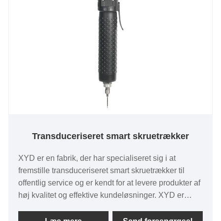
Transduceriseret smart skruetrækker
XYD er en fabrik, der har specialiseret sig i at
fremstille transduceriseret smart skruetrækker til
offentlig service og er kendt for at levere produkter af
høj kvalitet og effektive kundeløsninger. XYD er
dedikeret til at forbedre sin procesteknologi til denne
smarte skruetrækker og har opbygget et stærkt ry