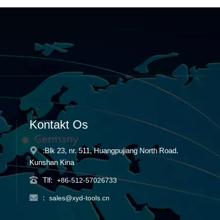
Kontakt Os
:Blk 23, nr. 511, Huangpujiang North Road.
Kunshan Kina
Tlf:
+86-512-57026733
:
sales@xyd-tools.cn