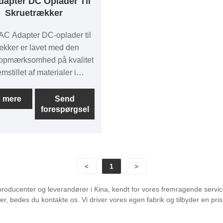
apter DC Oplader Til
Skruetrækker
C Adapter DC-oplader til
ækker er lavet med den
 opmærksomhed på kvalitet
emstillet af materialer i
u, hvilket sikrer et produkt
ste standard og
 mere
Send
forespørgsel
ighed.
<
1
>
roducenter og leverandører i Kina, kendt for vores fremragende service 
 bedes du kontakte os. Vi driver vores egen fabrik og tilbyder en prisli