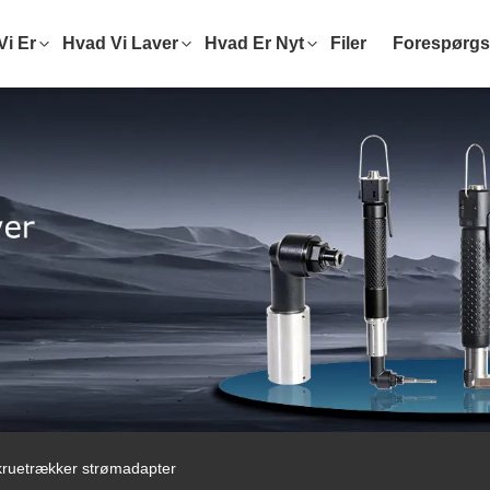
i Er
Hvad Vi Laver
Hvad Er Nyt
Filer
Forespørgs
ruetrækker strømadapter