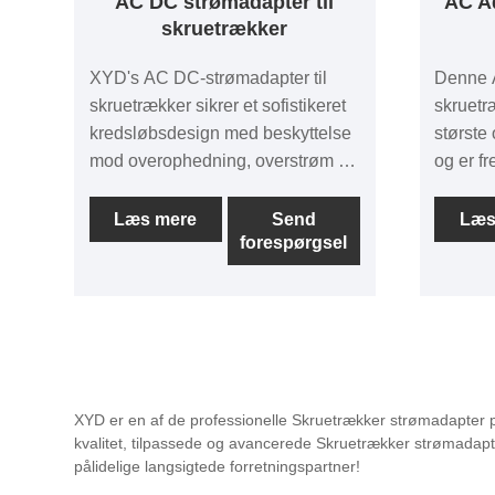
AC DC strømadapter til
AC Ad
skruetrækker
XYD's AC DC-strømadapter til
Denne A
skruetrækker sikrer et sofistikeret
skruetr
kredsløbsdesign med beskyttelse
største
mod overophedning, overstrøm og
og er fr
overopladning. Sikkert design og
topnivea
materiale af høj kvalitet sikrer, at
af høje
Læs mere
Send
Læs
forespørgsel
opladerens temperatur holdes på
pålidel
et lavt niveau for
sikkerhedsopladning.
XYD er en af ​​de professionelle Skruetrækker strømadapter p
kvalitet, tilpassede og avancerede Skruetrækker strømadapter,
pålidelige langsigtede forretningspartner!