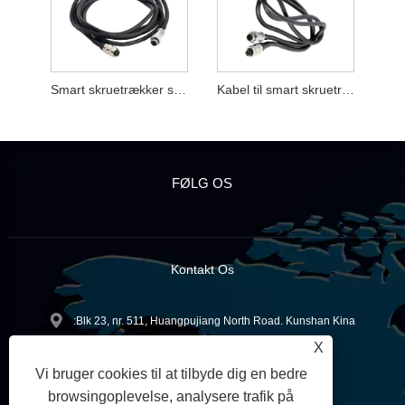
Smart skruetrækker strømkabel
Kabel til smart skruetrækker
FØLG OS
Kontakt Os
:Blk 23, nr. 511, Huangpujiang North Road. Kunshan Kina
X
+86-512-57026733
Tlf:
Vi bruger cookies til at tilbyde dig en bedre
sales@xyd-tools.cn
:
browsingoplevelse, analysere trafik på