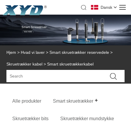
Dansk
Hjem
>
Hvad vi laver
>
Smart skruetrækker reservedele
>
Skruetrækker kabel
> Smart skruetrækkerkabel
Alle produkter
Smart skruetrækker
Skruetrækker bits
Skruetrækker mundstykke