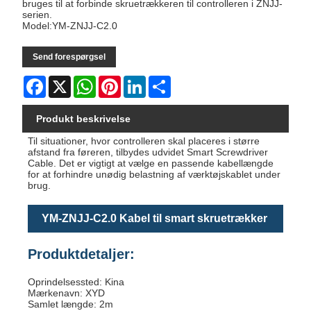
bruges til at forbinde skruetrækkeren til controlleren i ZNJJ-
serien.
Model:YM-ZNJJ-C2.0
Send forespørgsel
Facebook
X
WhatsApp
Pinterest
LinkedIn
Share
Produkt beskrivelse
Til situationer, hvor controlleren skal placeres i større
afstand fra føreren, tilbydes udvidet Smart Screwdriver
Cable. Det er vigtigt at vælge en passende kabellængde
for at forhindre unødig belastning af værktøjskablet under
brug.
YM-ZNJJ-C2.0 Kabel til smart skruetrækker
Produktdetaljer:
Oprindelsessted: Kina
Mærkenavn: XYD
Samlet længde: 2m